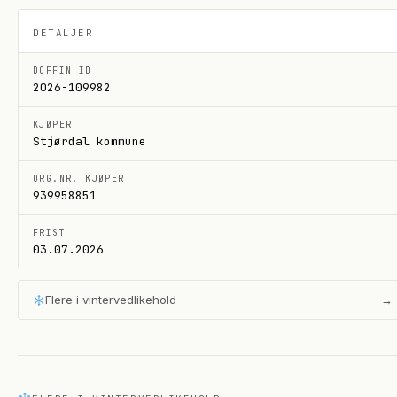
DETALJER
DOFFIN ID
2026-109982
KJØPER
Stjørdal kommune
ORG.NR. KJØPER
939958851
FRIST
03.07.2026
Flere i
vintervedlikehold
→