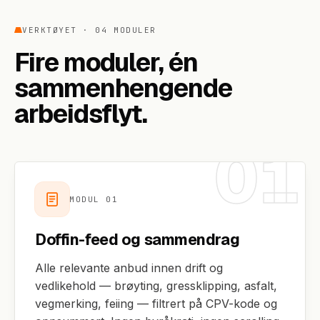
VERKTØYET · 04 MODULER
Fire moduler, én
sammenhengende
arbeidsflyt.
01
MODUL
01
Doffin-feed og sammendrag
Alle relevante anbud innen drift og
vedlikehold — brøyting, gressklipping, asfalt,
vegmerking, feiing — filtrert på CPV-kode og