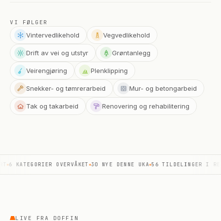
VI FØLGER
Vintervedlikehold
Vegvedlikehold
Drift av vei og utstyr
Grøntanlegg
Veirengjøring
Plenklipping
Snekker- og tømrerarbeid
Mur- og betongarbeid
Tak og takarbeid
Renovering og rehabilitering
6 KATEGORIER OVERVÅKET
30 NYE DENNE UKA
56 TILDELINGER I REGI
LIVE FRA DOFFIN