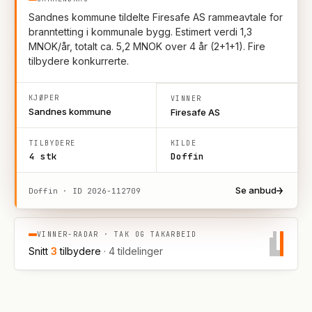
Sandnes kommune tildelte Firesafe AS rammeavtale for
branntetting i kommunale bygg. Estimert verdi 1,3
MNOK/år, totalt ca. 5,2 MNOK over 4 år (2+1+1). Fire
tilbydere konkurrerte.
KJØPER
VINNER
Sandnes kommune
Firesafe AS
TILBYDERE
KILDE
4 stk
Doffin
Se anbud
Doffin · ID
2026-112709
VINNER-RADAR ·
TAK OG TAKARBEID
Snitt
3
tilbydere
·
4
tildelinger