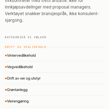
virksomheter med tretti ansatte. Ikke for
innkjøpsavdelinger med proposal managers.
Verktøyet snakker bransjespråk, ikke konsulent-
sjargong.
KATEGORIER VI FØLGER
DRIFT OG VEDLIKEHOLD
Vintervedlikehold
Vegvedlikehold
Drift av vei og utstyr
Grøntanlegg
Veirengjøring