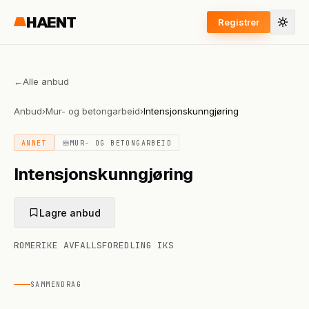
HAENT
Registrer
←
Alle anbud
Anbud
›
Mur- og betongarbeid
›
Intensjonskunngjøring
ANNET
MUR- OG BETONGARBEID
Intensjonskunngjøring
Lagre anbud
ROMERIKE AVFALLSFOREDLING IKS
SAMMENDRAG