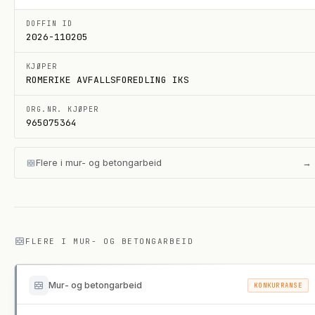
DOFFIN ID
2026-110205
KJØPER
ROMERIKE AVFALLSFOREDLING IKS
ORG.NR. KJØPER
965075364
Flere i
mur- og betongarbeid
→
FLERE I
MUR- OG BETONGARBEID
Mur- og betongarbeid
KONKURRANSE