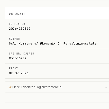
DETALJER
DOFFIN ID
2026-109860
KJØPER
Oslo Kommune v/ Økonomi- Og Forvaltningsetaten
ORG.NR. KJØPER
935346282
FRIST
02.07.2026
Flere i
snekker- og tømrerarbeid
→