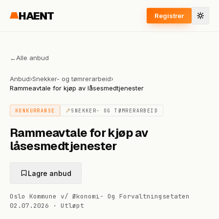
HAENT
Registrer
←
Alle anbud
Anbud
›
Snekker- og tømrerarbeid
›
Rammeavtale for kjøp av låsesmedtjenester
KONKURRANSE
SNEKKER- OG TØMRERARBEID
Rammeavtale for kjøp av
låsesmedtjenester
Lagre anbud
Oslo Kommune v/ Økonomi- Og Forvaltningsetaten
02.07.2026
·
Utløpt