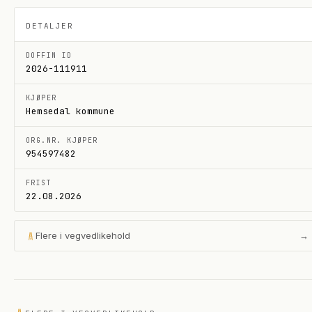
DETALJER
DOFFIN ID
2026-111911
KJØPER
Hemsedal kommune
ORG.NR. KJØPER
954597482
FRIST
22.08.2026
Flere i
vegvedlikehold
→