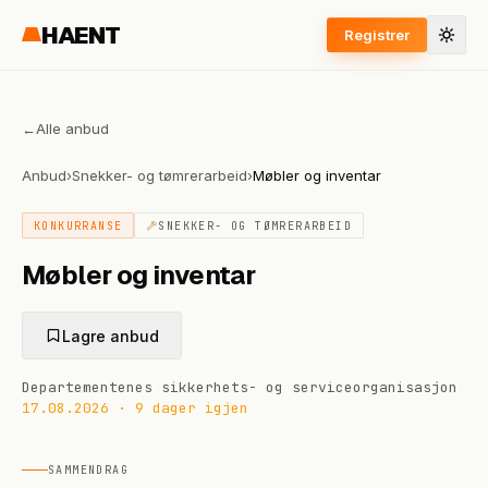
HAENT
Registrer
←
Alle anbud
Anbud
›
Snekker- og tømrerarbeid
›
Møbler og inventar
KONKURRANSE
SNEKKER- OG TØMRERARBEID
Møbler og inventar
Lagre anbud
Departementenes sikkerhets- og serviceorganisasjon
17.08.2026
·
9 dager igjen
SAMMENDRAG