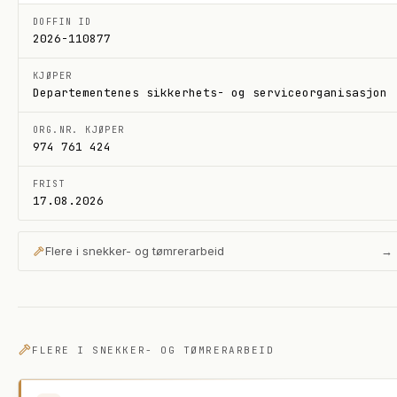
DOFFIN ID
2026-110877
KJØPER
Departementenes sikkerhets- og serviceorganisasjon
ORG.NR. KJØPER
974 761 424
FRIST
17.08.2026
Flere i
snekker- og tømrerarbeid
→
FLERE I
SNEKKER- OG TØMRERARBEID