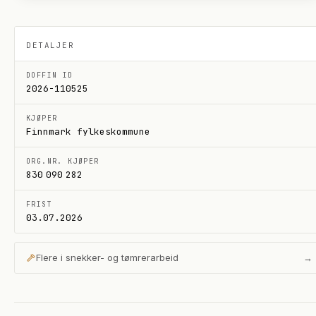
DETALJER
DOFFIN ID
2026-110525
KJØPER
Finnmark fylkeskommune
ORG.NR. KJØPER
830 090 282
FRIST
03.07.2026
Flere i
snekker- og tømrerarbeid
→