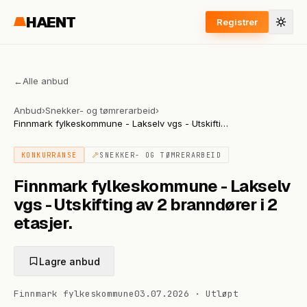
HAENT
Registrer
←
Alle anbud
Anbud
›
Snekker- og tømrerarbeid
›
Finnmark fylkeskommune - Lakselv vgs - Utskifting
av 2 branndører i 2 etasjer.
KONKURRANSE
SNEKKER- OG TØMRERARBEID
Finnmark fylkeskommune - Lakselv
vgs - Utskifting av 2 branndører i 2
etasjer.
Lagre anbud
Finnmark fylkeskommune
03.07.2026
·
Utløpt