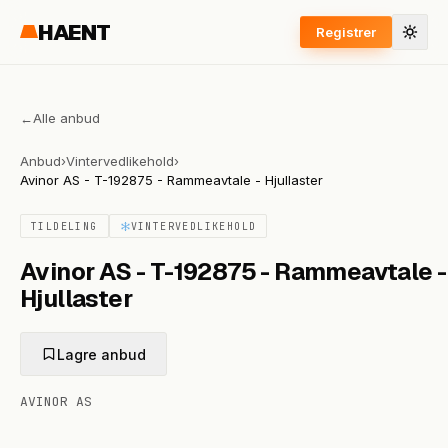
HAENT
Registrer
←
Alle anbud
Anbud
›
Vintervedlikehold
›
Avinor AS - T-192875 - Rammeavtale - Hjullaster
TILDELING
VINTERVEDLIKEHOLD
Avinor AS - T-192875 - Rammeavtale -
Hjullaster
Lagre anbud
AVINOR AS