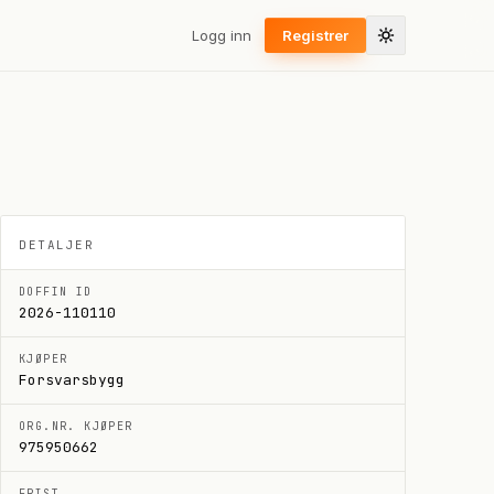
Logg inn
Registrer
DETALJER
DOFFIN ID
2026-110110
KJØPER
Forsvarsbygg
ORG.NR. KJØPER
975950662
FRIST