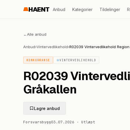
HAENT
Anbud
Kategorier
Tildelinger
R
←
Alle anbud
Anbud
›
Vintervedlikehold
›
R02039 Vintervedlikehold Region 
KONKURRANSE
VINTERVEDLIKEHOLD
R02039 Vintervedli
Gråkallen
Lagre anbud
Forsvarsbygg
03.07.2026
·
Utløpt