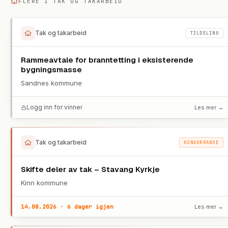
FLERE I
TAK OG TAKARBEID
Tak og takarbeid
TILDELING
Rammeavtale for branntetting i eksisterende
bygningsmasse
Sandnes kommune
Logg inn for vinner
Les mer →
Tak og takarbeid
KONKURRANSE
Skifte deler av tak – Stavang Kyrkje
Kinn kommune
14.08.2026 · 6 dager igjen
Les mer →