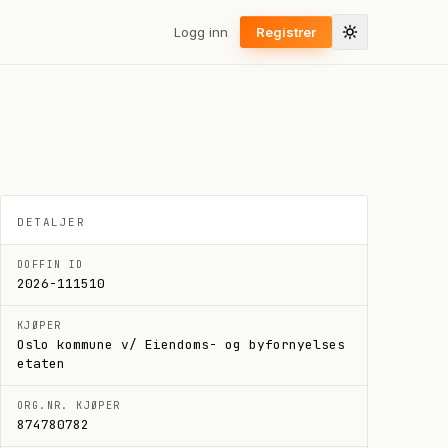
Logg inn
Registrer
DETALJER
DOFFIN ID
2026-111510
KJØPER
Oslo kommune v/ Eiendoms- og byfornyelses
etaten
ORG.NR. KJØPER
874780782