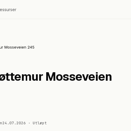
essurser
emur Mosseveien 245
støttemur Mosseveien
n
24.07.2026
·
Utløpt