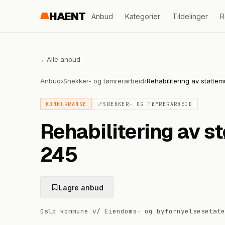
HAENT
Anbud
Kategorier
Tildelinger
R
←
Alle anbud
Anbud
›
Snekker- og tømrerarbeid
›
Rehabilitering av støtt
KONKURRANSE
SNEKKER- OG TØMRERARBEID
Rehabilitering av 
245
Lagre anbud
Oslo kommune v/ Eiendoms- og byfornyelsesetate