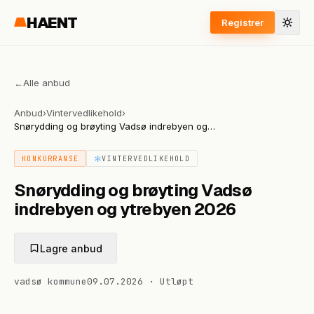
HAENT
Registrer
←
Alle anbud
Anbud
›
Vintervedlikehold
›
Snørydding og brøyting Vadsø indrebyen og
ytrebyen 2026
KONKURRANSE
VINTERVEDLIKEHOLD
Snørydding og brøyting Vadsø
indrebyen og ytrebyen 2026
Lagre anbud
vadsø kommune
09.07.2026
·
Utløpt