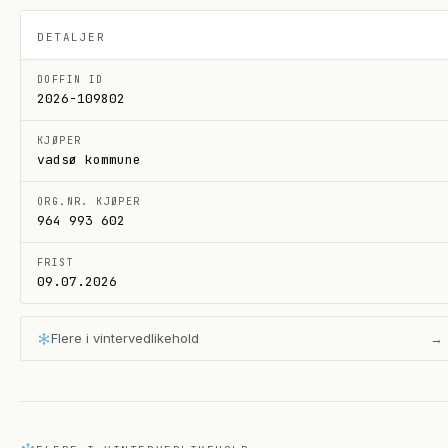
DETALJER
DOFFIN ID
2026-109802
KJØPER
vadsø kommune
ORG.NR. KJØPER
964 993 602
FRIST
09.07.2026
Flere i
vintervedlikehold
→