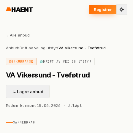
HAENT
Registrer
←
Alle anbud
Anbud
›
Drift av vei og utstyr
›
VA Vikersund - Tveføtrud
KONKURRANSE
DRIFT AV VEI OG UTSTYR
VA Vikersund - Tveføtrud
Lagre anbud
Modum kommune
15.06.2026
·
Utløpt
SAMMENDRAG