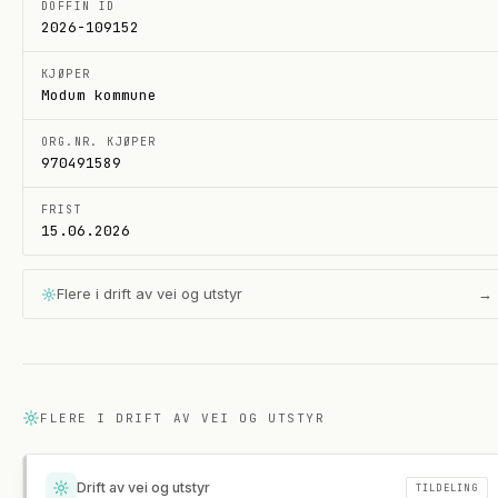
DOFFIN ID
2026-109152
KJØPER
Modum kommune
ORG.NR. KJØPER
970491589
FRIST
15.06.2026
Flere i
drift av vei og utstyr
→
FLERE I
DRIFT AV VEI OG UTSTYR
Drift av vei og utstyr
TILDELING