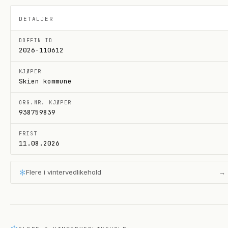
DETALJER
DOFFIN ID
2026-110612
KJØPER
Skien kommune
ORG.NR. KJØPER
938759839
FRIST
11.08.2026
Flere i
vintervedlikehold
→