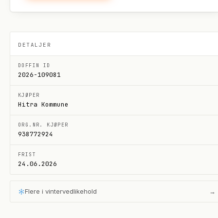
DETALJER
DOFFIN ID
2026-109081
KJØPER
Hitra Kommune
ORG.NR. KJØPER
938772924
FRIST
24.06.2026
Flere i
vintervedlikehold
→