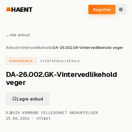
HAENT
Registrer
←
Alle anbud
Anbud
›
Vintervedlikehold
›
DA-26.002.GK-Vintervedlikehold veger
KONKURRANSE
VINTERVEDLIKEHOLD
DA-26.002.GK-Vintervedlikehold
veger
Lagre anbud
GJØVIK KOMMUNE FELLESENHET ANSKAFFELSER
15.06.2026
·
Utløpt