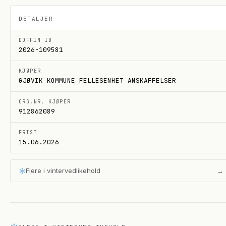
DETALJER
DOFFIN ID
2026-109581
KJØPER
GJØVIK KOMMUNE FELLESENHET ANSKAFFELSER
ORG.NR. KJØPER
912862089
FRIST
15.06.2026
Flere i
vintervedlikehold
→