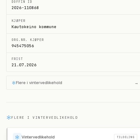
DOFFIN ID
2026-110868
KJØPER
Kautokeino kommune
ORG.NR. KJØPER
945475056
FRIST
21.07.2026
Flere i
vintervedlikehold
→
FLERE I
VINTERVEDLIKEHOLD
Vintervedlikehold
TILDELING