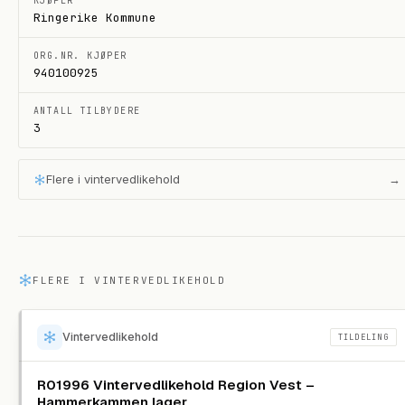
KJØPER
Ringerike Kommune
ORG.NR. KJØPER
940100925
ANTALL TILBYDERE
3
Flere i
vintervedlikehold
→
FLERE I
VINTERVEDLIKEHOLD
Vintervedlikehold
TILDELING
R01996 Vintervedlikehold Region Vest –
Hammerkammen lager