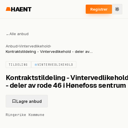
HAENT
Registrer
←
Alle anbud
Anbud
›
Vintervedlikehold
›
Kontraktstildeling - Vintervedlikehold - deler av
rode 46 i Hønefoss sentrum
TILDELING
VINTERVEDLIKEHOLD
Kontraktstildeling - Vintervedlikehol
- deler av rode 46 i Hønefoss sentrum
Lagre anbud
Ringerike Kommune